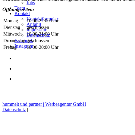
Jobs
Team
Öffnungszeiten:
Kontakt
Kontaktformular
Montag
10:00-22:00 Uhr
Anfahrt
Dienstag
geschlossen
Impressum
Mittwoch
10:00-21:00 Uhr
Datenschutz
Facebook
Donnerstag
geschlossen
Instagram
Freitag
10:00-20:00 Uhr
hummelt und partner | Werbeagentur GmbH
Datenschutz
|