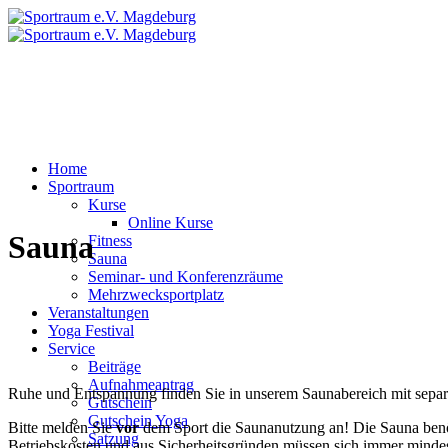
Home
Sportraum
Kurse
Online Kurse
Sauna
Fitness
Sauna
Seminar- und Konferenzräume
Mehrzwecksportplatz
Veranstaltungen
Yoga Festival
Service
Beiträge
Aufnahmeantrag
Ruhe und Entspannung finden Sie in unserem Saunabereich mit sepa
Gutschein
Gutschein Yoga
Bitte melden Sie
vor
dem Sport die Saunanutzung an! Die Sauna benöti
Satzung
Betriebskosten und aus Sicherheitsgründen müssen sich immer minde