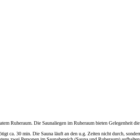
ratem Ruheraum. Die Saunaliegen im Ruheraum bieten Gelegenheit die 
gt ca. 30 min. Die Sauna läuft an den u.g. Zeiten nicht durch, sondern
stens zwei Personen im Saunabereich (Sauna und Ruheraum) aufhalten